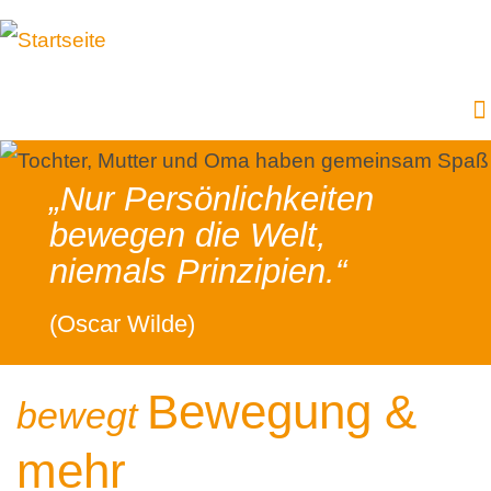
„Nur Persönlichkeiten
bewegen die Welt,
niemals Prinzipien.“
(Oscar Wilde)
Bewegung &
bewegt
mehr