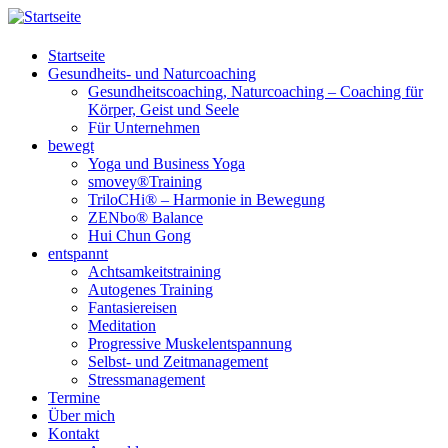
Startseite
Gesundheits- und Naturcoaching
Gesundheitscoaching, Naturcoaching – Coaching für
Körper, Geist und Seele
Für Unternehmen
bewegt
Yoga und Business Yoga
smovey®Training
TriloCHi® – Harmonie in Bewegung
ZENbo® Balance
Hui Chun Gong
entspannt
Achtsamkeitstraining
Autogenes Training
Fantasiereisen
Meditation
Progressive Muskelentspannung
Selbst- und Zeitmanagement
Stressmanagement
Termine
Über mich
Kontakt