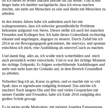
ob ich dieses so weiter machen möchte bis zur Rente. Und schon
länger habe ich darüber nachgedacht, dass ich etwas machen
möchte, um mehr am Menschen zu sein und direkt mit Menschen zu
arbeiten.
In den letzten Jahren habe ich außerdem auch bei mir
wahrgenommen, dass ich teilweise gesundheitliche Probleme
bekomme aufgrund von Stress. Dieses stellte ich auch bei manchen
Freunden und Kollegen fest. Ich habe dieses Gottseidank rechtzeitig
erkannt und angefangen, dagegen zu steuern. Durch Zufall bin ich
2014 an ein Bewegungsgerät gekommen, die smoveys, und spontan
entschloss ich mich, eine Ausbildung als smoveyCoach zu machen.
Und damit fing alles an, ich wollte mich weiterbilden und mich
auch persönlich weiter entwickeln. Und es war der richtige Moment,
der richtige Zeitpunkt. Es folgten weiterführende Ausbildungen und
mehr und mehr kam der Gedanke auf, in dem Bereich Gesundheit
zu arbeiten.
Nebenbei fing ich an, Kurse zu geben, und es machte mir so viel
Spaß, dass es irgendwann endgültig feststand: Das möchte ich
machen! Nach langem Hin und Her und vielen Gesprächen mit
meiner Familie und Freunden, habe ich Ende 2016 endgültig den
großen Schritt gewagt.
Es ist meine große Motivation, mit meinem Angebot Entspannung,