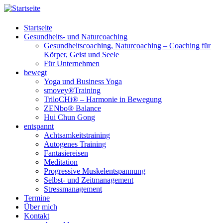
Startseite
Gesundheits- und Naturcoaching
Gesundheitscoaching, Naturcoaching – Coaching für
Körper, Geist und Seele
Für Unternehmen
bewegt
Yoga und Business Yoga
smovey®Training
TriloCHi® – Harmonie in Bewegung
ZENbo® Balance
Hui Chun Gong
entspannt
Achtsamkeitstraining
Autogenes Training
Fantasiereisen
Meditation
Progressive Muskelentspannung
Selbst- und Zeitmanagement
Stressmanagement
Termine
Über mich
Kontakt